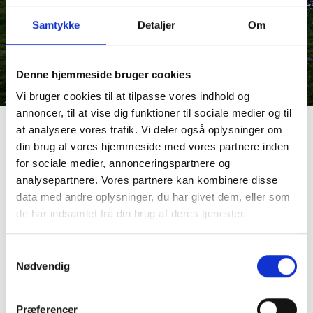
Samtykke
Detaljer
Om
Denne hjemmeside bruger cookies
Vi bruger cookies til at tilpasse vores indhold og
annoncer, til at vise dig funktioner til sociale medier og til
at analysere vores trafik. Vi deler også oplysninger om
din brug af vores hjemmeside med vores partnere inden
Forretter
for sociale medier, annonceringspartnere og
analysepartnere. Vores partnere kan kombinere disse
Bagt rødtunge, sauteret grønt, urter, fiske fumé kr.
data med andre oplysninger, du har givet dem, eller som
129,-
de har indsamlet fra din brug af deres tjenester.
Samtykkevalg
Carpaccio, ristet kapers, salat, urter, sauce tatar kr.
Nødvendig
129,-
Præferencer
Fiskesuppe, pighvarsouffle, tomat, ingefær kr. 129,-