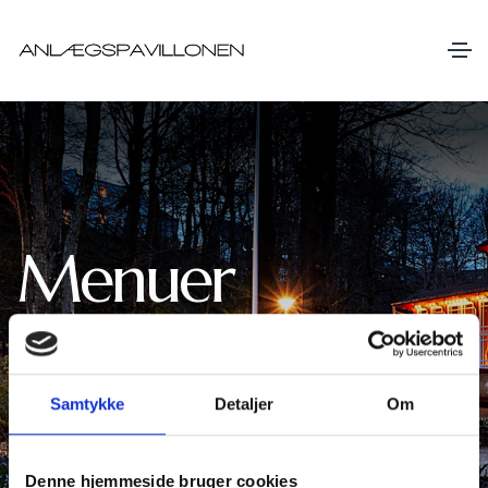
Menuer
Vi sammensætter sæsonens bedste
råvarer
Samtykke
Detaljer
Om
Denne hjemmeside bruger cookies