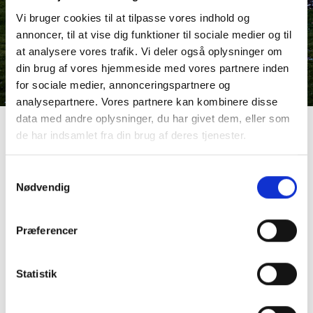
Vi bruger cookies til at tilpasse vores indhold og
annoncer, til at vise dig funktioner til sociale medier og til
at analysere vores trafik. Vi deler også oplysninger om
din brug af vores hjemmeside med vores partnere inden
for sociale medier, annonceringspartnere og
analysepartnere. Vores partnere kan kombinere disse
data med andre oplysninger, du har givet dem, eller som
de har indsamlet fra din brug af deres tjenester.
Selskabsmenu III
Samtykkevalg
Nødvendig
Pighvarsouffle, aioli, citron, urter
Præferencer
Bagt rødtunge, pommes rösti, sauteret grønt, fiske
fumé
Statistik
Chokolade fragilité, hindbær, mandel, vaniljeis