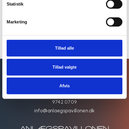
Statistik
Crème Brûlée, passionsfrugt, hvid chokolade,
vaniljeis
Marketing
3 retter kr. 499,-
4 retter kr. 599,-
Tillad alle
Tillad valgte
KONTAKT OS
Lystanlægget 1
Afvis
7500 Holstebro
9742 0709
info@anlaegspavillonen.dk