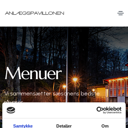
Menuer
Vi sammensætter sæsonens bedste
råvarer
Samtykke
Detaljer
Om