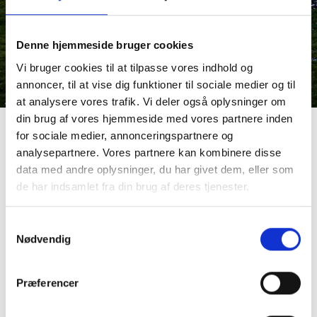
Denne hjemmeside bruger cookies
Vi bruger cookies til at tilpasse vores indhold og
annoncer, til at vise dig funktioner til sociale medier og til
at analysere vores trafik. Vi deler også oplysninger om
din brug af vores hjemmeside med vores partnere inden
for sociale medier, annonceringspartnere og
analysepartnere. Vores partnere kan kombinere disse
Fransk gastronomi
data med andre oplysninger, du har givet dem, eller som
de har indsamlet fra din brug af deres tjenester.
Vol-au-vent, hummer, trøffel, hummerbisque
Samtykkevalg
Confit de Canard, pommes Aligo, haricots verts,
Nødvendig
sauce Gastrique
Præferencer
Udvalg af franske oste, sødt, sprødt