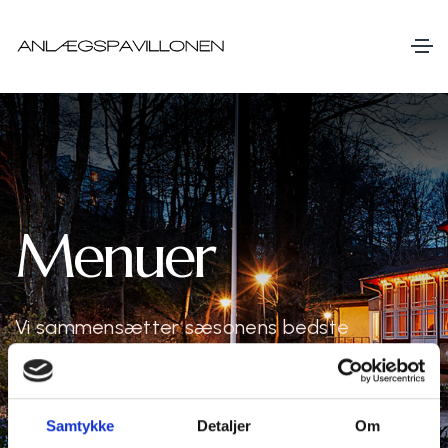
Menuer
Vi sammensætter sæsonens bedste
råvarer
Samtykke
Detaljer
Om