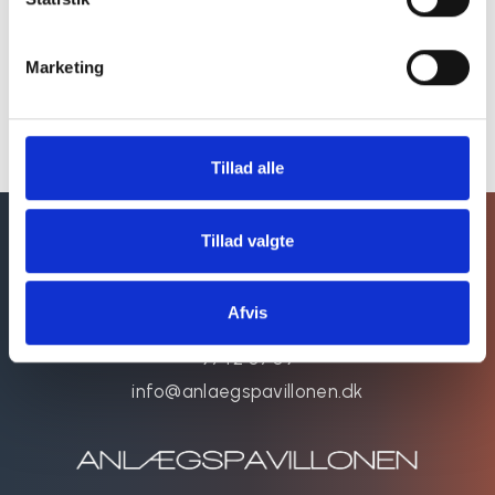
Dessert efter sæson, vaniljeis
Marketing
3 retter kr. 499,-
4 retter kr. 599,-
Tillad alle
Tillad valgte
KONTAKT OS
Lystanlægget 1
Afvis
7500 Holstebro
9742 0709
info@anlaegspavillonen.dk