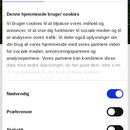
Denne hjemmeside bruger cookies
Vi bruger cookies til at tilpasse vores indhold og
annoncer, til at vise dig funktioner til sociale medier og til
at analysere vores trafik. Vi deler også oplysninger om
din brug af vores hjemmeside med vores partnere inden
for sociale medier, annonceringspartnere og
analysepartnere. Vores partnere kan kombinere disse
Smagen af Vestjylland
data med andre oplysninger, du har givet dem, eller som
de har indsamlet fra din brug af deres tjenester.
Fiskesuppe, fisk fra Thorsminde Fisk, tomat, ingefær
Samtykkevalg
Nødvendig
Vedersø Vildt (efter sæson), kartoffel, 2-3 garniturer,
sauce financiere
Præferencer
Vesterhavsost fra Bovbjerg Fyr, sødt, sprødt
Statistik